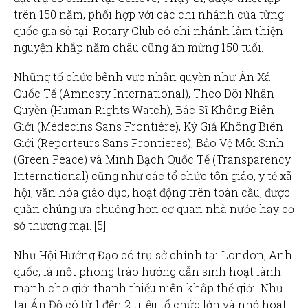
trên 150 năm, phối hợp với các chi nhánh của từng
quốc gia sở tại. Rotary Club có chi nhánh làm thiện
nguyện khắp năm châu cũng ăn mừng 150 tuổi.
Những tổ chức bênh vực nhân quyền như Ân Xá
Quốc Tế (Amnesty International), Theo Dõi Nhân
Quyền (Human Rights Watch), Bác Sĩ Không Biên
Giới (Médecins Sans Frontière), Ký Giả Không Biên
Giới (Reporteurs Sans Frontieres), Bảo Vệ Môi Sinh
(Green Peace) và Minh Bạch Quốc Tế (Transparency
International) cũng như các tổ chức tôn giáo, y tế xã
hội, văn hóa giáo dục, hoạt động trên toàn cầu, được
quần chúng ưa chuộng hơn cơ quan nhà nước hay cơ
sở thương mại. [5]
Như Hội Hướng Đạo có trụ sở chính tại London, Anh
quốc, là một phong trào hướng dẫn sinh hoạt lành
mạnh cho giới thanh thiếu niên khắp thế giới. Như
tại Ấn Độ có từ 1 đến 2 triệu tổ chức lớn và nhỏ hoạt