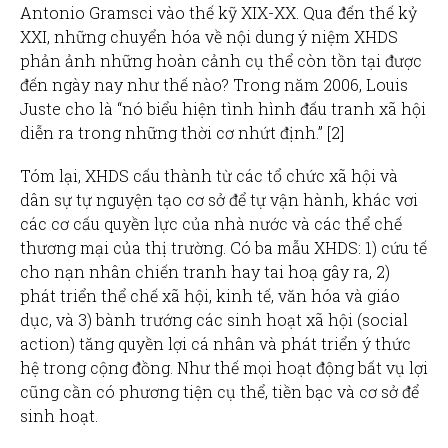
Antonio Gramsci vào thế kỹ XIX-XX. Qua đến thế kỷ
XXI, những chuyển hóa về nội dung ý niệm XHDS
phản ảnh những hoàn cảnh cụ thể còn tồn tại được
đến ngày nay như thế nào? Trong năm 2006, Louis
Juste cho là “nó biểu hiện tình hình đấu tranh xã hội
diễn ra trong những thời cơ nhứt định.” [2]
Tóm lại, XHDS cấu thành từ các tổ chức xã hội và
dân sự tự nguyện tạo cơ sở để tự vận hành, khác vơi
các cơ cấu quyền lực của nhà nước và các thể chế
thương mại của thị trường. Có ba mẫu XHDS: 1) cứu tế
cho nạn nhân chiến tranh hay tai hoạ gây ra, 2)
phát triển thể chế xã hội, kinh tế, văn hóa và giáo
dục, và 3) bành trướng các sinh hoạt xã hội (social
action) tăng quyền lợi cá nhân và phát triển ý thức
hệ trong cộng đồng. Như thế mọi hoạt động bất vụ lợi
cũng cần có phương tiện cụ thể, tiền bạc và cơ sở để
sinh hoạt.