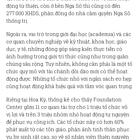
động từ thiện, còn ở bên Nga Sô thì cũng có đến
277.000 XHDS, phần đông do nhà cầm quyền Nga Sô
thống trị.
Ngoài ra, vai trò trong giới đại học (academia) và các
cơ quan chuyên nghiệp về kỹ thuật, khoa học, giáo
dục, y tế, những đóng góp sáng kiến thực tiễn có
ảnh hưởng trong giới trí thức cũng như trong quần
chúng sâu rộng. Tuy nhiên, không cần phải là một tổ
chức quy mô với tài chánh dồi dào mới có thể hoạt
động được. Những tổ chức nhỏ với ngân sách eo hẹp
cũng hoạt động khá hiệu quả với tầm vóc quan trọng.
Riêng tại Hoa Kỳ, thống kê cho thấy Foundation
Center gồm 11 cơ quan tài trợ cho 1 triệu tổ chức vô
vị lợi và trên 3 triệu nhóm nhỏ hoạt động tự nguyện
để phục vụ công ích. Các tổ chức nầy có hơn 60%
phát xuất từ các tôn giáo, phản ảnh tinh thần phục
vụ hy sinh rất cao, so về số nhân viên thiện nguyện