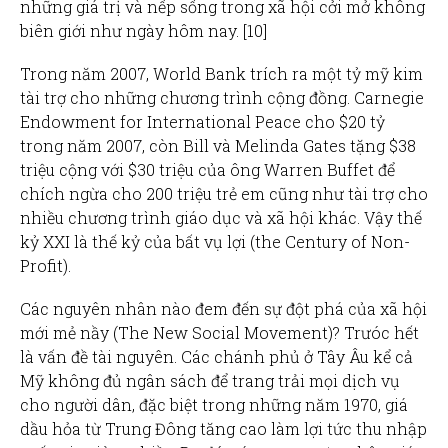
những giá trị và nếp sống trong xã hội cởi mở không
biên giới như ngày hôm nay. [10]
Trong năm 2007, World Bank trích ra một tỷ mỹ kim
tài trợ cho những chương trình cộng đồng. Carnegie
Endowment for International Peace cho $20 tỷ
trong năm 2007, còn Bill và Melinda Gates tặng $38
triệu cộng với $30 triệu của ông Warren Buffet để
chích ngừa cho 200 triệu trẻ em cũng như tài trợ cho
nhiều chương trình giáo dục và xã hội khác. Vậy thế
kỷ XXI là thế kỷ của bất vụ lợi (the Century of Non-
Profit).
Các nguyên nhân nào đem đến sự đột phá của xã hội
mới mẻ nầy (The New Social Movement)? Trưóc hết
là vấn đề tài nguyên. Các chánh phủ ở Tây Âu kể cả
Mỹ không đủ ngân sách để trang trải mọi dịch vụ
cho người dân, đặc biệt trong những năm 1970, giá
dầu hỏa từ Trung Đông tăng cao làm lợi tức thu nhập