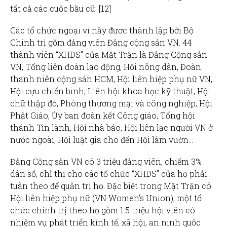
tất cả các cuộc bầu cữ. [12]
Các tổ chức ngoại vi nầy đươc thành lập bởi Bộ
Chính trị gồm đảng viên Đảng cộng sản VN. 44
thành viên “XHDS” của Mặt Trận là Đảng Cộng sản
VN, Tổng liên đoàn lao động, Hội nông dân, Đoàn
thanh niên cộng sản HCM, Hội liên hiệp phụ nữ VN,
Hội cựu chiến binh, Liên hội khoa học kỹ thuật, Hội
chữ thập đỏ, Phòng thương mại và công nghiệp, Hội
Phật Giáo, Ủy ban đoàn kết Công giáo, Tổng hội
thánh Tin lành, Hội nhà báo, Hội liên lạc người VN ở
nước ngoài, Hội luật gia cho đến Hội làm vườn…
Đảng Cộng sản VN có 3 triệu đảng viên, chiếm 3%
dân số, chỉ thị cho các tổ chức “XHDS” của họ phải
tuân theo để quản trị họ. Đặc biệt trong Mặt Trận có
Hội liên hiệp phụ nữ (VN Women’s Union), một tổ
chức chính trị theo họ gồm 1.5 triệu hội viên có
nhiệm vụ phát triển kinh tế, xã hội, an ninh quốc