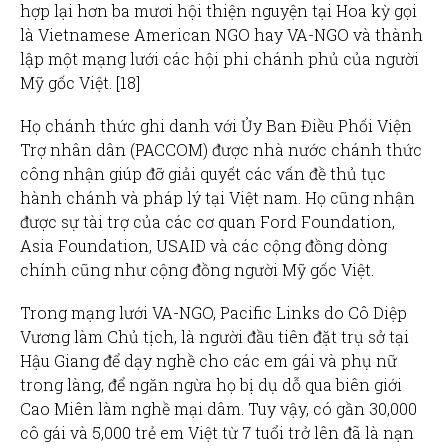
hợp lại hơn ba mươi hội thiện nguyện tại Hoa kỳ gọi
là Vietnamese American NGO hay VA-NGO và thành
lập một mạng lưới các hội phi chánh phủ của người
Mỹ gốc Việt. [18]
Họ chánh thức ghi danh với Ủy Ban Điều Phối Viện
Trợ nhân dân (PACCOM) được nhà nước chánh thức
công nhận giúp đỡ giải quyết các vấn đề thủ tục
hành chánh và pháp lý tại Việt nam. Họ cũng nhận
được sự tài trợ của các cơ quan Ford Foundation,
Asia Foundation, USAID và các cộng đồng dòng
chính cũng như cộng đồng người Mỹ gốc Việt.
Trong mạng lưới VA-NGO, Pacific Links do Cô Diệp
Vương làm Chủ tịch, là người đầu tiên đặt trụ sở tại
Hậu Giang để dạy nghề cho các em gái và phụ nữ
trong làng, để ngăn ngừa họ bị dụ dỗ qua biên giới
Cao Miên làm nghề mại dâm. Tuy vậy, có gần 30,000
cô gái và 5,000 trẻ em Việt từ 7 tuổi trở lên đã là nạn