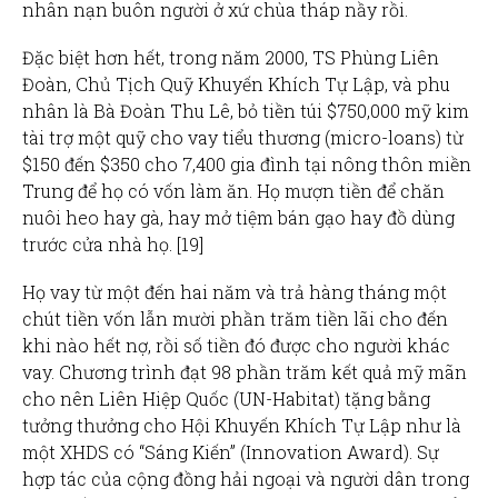
nhân nạn buôn người ở xứ chùa tháp nầy rồi.
Đặc biệt hơn hết, trong năm 2000, TS Phùng Liên
Đoàn, Chủ Tịch Quỹ Khuyến Khích Tự Lập, và phu
nhân là Bà Đoàn Thu Lê, bỏ tiền túi $750,000 mỹ kim
tài trợ một quỹ cho vay tiểu thương (micro-loans) từ
$150 đến $350 cho 7,400 gia đình tại nông thôn miền
Trung để họ có vốn làm ăn. Họ mượn tiền để chăn
nuôi heo hay gà, hay mở tiệm bán gạo hay đồ dùng
trước cửa nhà họ. [19]
Họ vay từ một đến hai năm và trả hàng tháng một
chút tiền vốn lẫn mười phần trăm tiền lãi cho đến
khi nào hết nợ, rồi số tiền đó được cho người khác
vay. Chương trình đạt 98 phần trăm kết quả mỹ mãn
cho nên Liên Hiệp Quốc (UN-Habitat) tặng bằng
tưởng thưởng cho Hội Khuyến Khích Tự Lập như là
một XHDS có “Sáng Kiến” (Innovation Award). Sự
hợp tác của cộng đồng hải ngoại và người dân trong