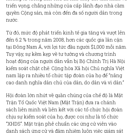
triển vọng, chẳng những của cấp lãnh đạo nhà cầm
quyền Cộng sản, mà còn đến đa số người dân trong
nước.
Từ đó, mức độ phát triển kinh tế gia tăng và vượt lên
đến 6.2 % trong năm 2008, hơn các quốc gia lân cận
tại Đông Nam Á, với lợi tức đầu người $1,000 mỗi năm.
Tuy vậy, sự kềm kẹp về tư tưởng và chương trình
hoạt động của người dân vẫn bị Bộ Chính Trị Hà Nội
kiểm soát chặt chẽ. Cộng hòa Xã hội Chủ nghĩa Việt
nam lập ra nhiều tổ chức tập đoàn của họ để “nâng
cao danh nghĩa dân chủ của dân, do dân và vì dân.”
Hội đoàn lớn nhứt về quần chúng của chế độ là Mặt
Trận Tổ Quốc Việt Nam (Mặt Trận) đưa ra chánh
sách liên minh và liên kết với các tổ chức hội đoàn
chịu sự kiểm soát của họ, được coi như là tổ chức
“XHDS”. Mặt trận phê chuẩn các ứng cử viên vào
danh sách ứng cử và đảm nhiệm luôn việc giám sát