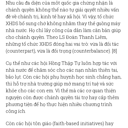
Nhu cầu đa diện của môt quốc gia chứng nhận là
chánh quyền không thể nào tự giải quyết nhiều vấn
đề về chánh trị, kinh tế hay xã hội. Vì vậy, tổ chức
XHDS bổ sung chớ không nhằm thay thế guồng máy
nhà nước. Họ chỉ lấy công của dân làm căn bản giúp
cho chánh quyền. Theo LS Đoàn Thanh Liêm,
những tổ chức XHDS đóng hai vai trò: vừa là đối tác
(counterpart), vừa là đối trọng (counterbalance). [8]
Cụ thể như các hội Hồng Thập Tự luôn hợp tác với
nhà nước để chăm sóc cho các nạn nhân thiên tai,
bão lụt. Còn các hội phụ huynh học sinh chẳng hạn,
thì hỗ trợ nhà trường giúp mở mang trí tuệ và sức
khỏe cho các con em. Vì thế mà các cơ quan thiện
nguyện còn được chánh quyền tài trợ hay cấp thêm
phương tiện để họ thực hiện nhiều chương trình
công ích.
Còn các hội tôn giáo (faith-based initiatives) hay