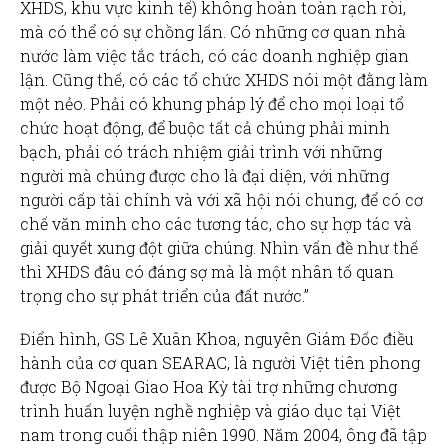
XHDS, khu vực kinh tế) không hoàn toàn rạch ròi,
mà có thể có sự chồng lấn. Có những cơ quan nhà
nước làm việc tắc trách, có các doanh nghiệp gian
lận. Cũng thế, có các tổ chức XHDS nói một đằng làm
một nẻo. Phải có khung pháp lý để cho mọi loại tổ
chức hoạt động, để buộc tất cả chúng phải minh
bạch, phải có trách nhiệm giải trình với những
người mà chúng được cho là đại diện, với những
người cấp tài chính và với xã hội nói chung, để có cơ
chế văn minh cho các tương tác, cho sự hợp tác và
giải quyết xung đột giữa chúng. Nhìn vấn đề như thế
thì XHDS đâu có đáng sợ mà là một nhân tố quan
trọng cho sự phát triển của đất nước.”
Điển hình, GS Lê Xuân Khoa, nguyên Giám Đốc điều
hành của cơ quan SEARAC, là người Việt tiên phong
được Bộ Ngoại Giao Hoa Kỳ tài trợ những chương
trình huấn luyện nghề nghiệp và giáo dục tại Việt
nam trong cuối thập niên 1990. Năm 2004, ông đã tập