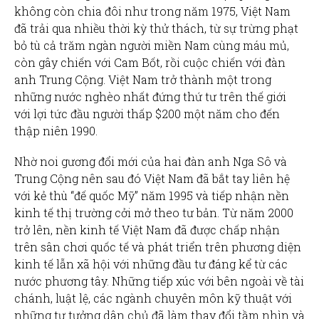
không còn chia đôi như trong năm 1975, Việt Nam
đã trải qua nhiều thời kỳ thử thách, từ sự trừng phạt
bỏ tù cả trăm ngàn người miền Nam cùng máu mủ,
còn gây chiến với Cam Bốt, rồi cuộc chiến với đàn
anh Trung Cộng. Việt Nam trở thành một trong
những nước nghèo nhất đứng thứ tư trên thế giới
với lợi tức đầu người thấp $200 một năm cho đến
thập niên 1990.
Nhờ noi gương đổi mới của hai đàn anh Nga Sô và
Trung Cộng nên sau đó Việt Nam đã bắt tay liên hệ
với kẻ thù “đế quốc Mỹ” năm 1995 và tiếp nhận nền
kinh tế thị trường cởi mở theo tư bản. Từ năm 2000
trở lên, nền kinh tế Việt Nam đã được chấp nhận
trên sân chơi quốc tế và phát triển trên phương diện
kinh tế lẫn xã hội với những đầu tư đáng kể từ các
nước phương tây. Những tiếp xúc với bên ngoài về tài
chánh, luật lệ, các ngành chuyên môn kỹ thuật với
những tư tưởng dân chủ đã làm thay đổi tầm nhìn và