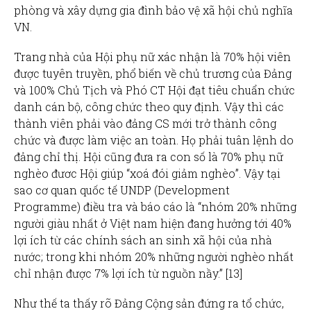
phòng và xây dựng gia đình bảo vệ xã hội chủ nghĩa
VN.
Trang nhà của Hội phụ nữ xác nhận là 70% hội viên
được tuyên truyền, phổ biến về chủ trương của Đảng
và 100% Chủ Tịch và Phó CT Hội đạt tiêu chuẩn chức
danh cán bộ, công chức theo quy định. Vậy thì các
thành viên phải vào đảng CS mới trở thành công
chức và được làm việc an toàn. Họ phải tuân lệnh do
đảng chỉ thị. Hội cũng đưa ra con số là 70% phụ nữ
nghèo đươc Hội giúp “xoá đói giảm nghèo”. Vậy tại
sao cơ quan quốc tế UNDP (Development
Programme) điều tra và báo cáo là “nhóm 20% những
người giàu nhất ở Việt nam hiện đang hưởng tới 40%
lợi ích từ các chính sách an sinh xã hội của nhà
nước; trong khi nhóm 20% những người nghèo nhất
chỉ nhận được 7% lợi ích từ nguồn nầy.” [13]
Như thế ta thấy rõ Đảng Cộng sản đứng ra tổ chức,