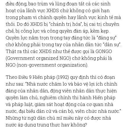
điều động, bao trùm và lũng đoạn tất cả các sinh
hoạt của lãnh vực XHDS chứ không có giới hạn
trong phạm vi chánh quyền hay lãnh vực kinh tế mà
thôi. Do đó XHDS bị “chánh trị hóa”, bị cai trị chuyên
chế, bị công lực và công quyền đàn áp, kềm kẹp.
Quyền lực nằm trọn trong tay đảng tức là “đảng sự”
chớ không phải trong tay của nhân dân tức “dân sự”.
Thật ra thì các XHDS như thế được gọi là GONGO
(Government organized NGO) chớ không phải là
NGO (non-government organization).
Theo Điều 9 Hiến pháp (1992) quy định thì có đoạn
như sau: “Nhà nước chăm lo và bảo vệ lợi ích chính
đáng của nhân dân, động viên nhân dân thực hiện
quyền làm chủ, nghiêm chỉnh thi hành Hiến pháp
và pháp luật, giám sát hoạt động của cơ quan nhà
nước, đại biểu dân cử và cán bộ, viên chức nhà nước.”
Những từ ngữ dân chủ mĩ miều nầy có được nhà
nước áp dụng trung thực hay không?