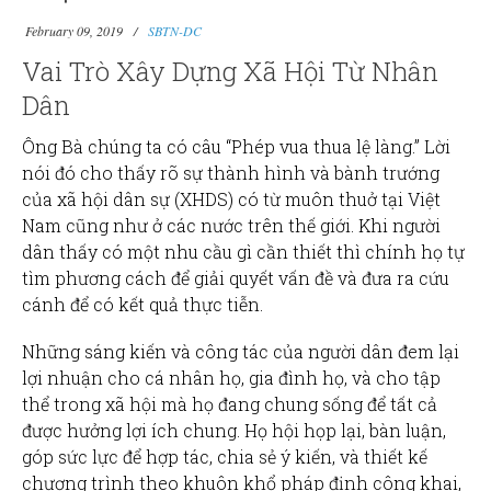
February 09, 2019
SBTN-DC
Vai Trò Xây Dựng Xã Hội Từ Nhân
Dân
Ông Bà chúng ta có câu “Phép vua thua lệ làng.” Lời
nói đó cho thấy rõ sự thành hình và bành trướng
của xã hội dân sự (XHDS) có từ muôn thuở tại Việt
Nam cũng như ở các nước trên thế giới. Khi người
dân thấy có một nhu cầu gì cần thiết thì chính họ tự
tìm phương cách để giải quyết vấn đề và đưa ra cứu
cánh để có kết quả thực tiễn.
Những sáng kiến và công tác của người dân đem lại
lợi nhuận cho cá nhân họ, gia đình họ, và cho tập
thể trong xã hội mà họ đang chung sống để tất cả
được hưởng lợi ích chung. Họ hội họp lại, bàn luận,
góp sức lực để hợp tác, chia sẻ ý kiến, và thiết kế
chương trình theo khuôn khổ pháp định công khai,