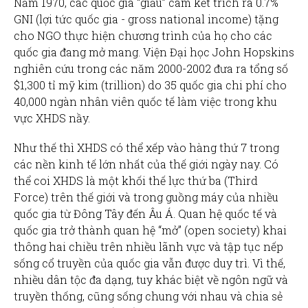
Năm 1970, các quốc gia “giầu” cam kết trích ra 0.7%
GNI (lợi tức quốc gia - gross national income) tặng
cho NGO thực hiện chương trình của họ cho các
quốc gia đang mở mang. Viện Đại học John Hopskins
nghiên cứu trong các năm 2000-2002 đưa ra tổng số
$1,300 tỉ mỹ kim (trillion) do 35 quốc gia chi phí cho
40,000 ngàn nhân viên quốc tế làm việc trong khu
vực XHDS nầy.
Như thế thì XHDS có thể xếp vào hàng thứ 7 trong
các nền kinh tế lớn nhất của thế giới ngày nay. Có
thể coi XHDS là một khối thế lực thứ ba (Third
Force) trên thế giới và trong guồng máy của nhiều
quốc gia từ Đông Tây đến Âu Á. Quan hệ quốc tế và
quốc gia trở thành quan hệ “mở” (open society) khai
thông hai chiều trên nhiều lãnh vực và tập tục nếp
sống cổ truyền của quốc gia vẫn được duy trì. Vì thế,
nhiều dân tộc đa dạng, tuy khác biệt về ngôn ngữ và
truyền thống, cũng sống chung với nhau và chia sẻ