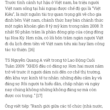
Trước tình cảnh tụt hậu ở Việt nam, ba triệu người
Việt nam sống tại hải ngoại được chế độ gọi là “Việt
Kiều”, là một nguồn tài trợ quan trọng gởi về cho gia
đình bên Việt nam, chánh thức hay bán chánh thức
một ngân khoản gần 8 tỷ mỹ kim trong năm 2008. Ít
nhất 50 phần trăm là phần đóng góp của cộng đồng
tại Hoa Kỳ. Hơn nữa, có lối bốn trăm ngàn người Việt
đi du lịch đem tiền về Việt nam tiêu xài hay làm công
tác từ thiện. [16]
TS Nguyễn Quang A viết trong tờ Lao Động Cuối
Tuần 2009: “XHDS đâu có đáng sợ. Hơn hai mươi năm
trở về truớc ít người dám nói đến cơ chế thị trường,
đến khu vực kinh tế tư nhân: những điều cấm kỵ và
đáng sợ. Rồi người ta hiểu dần, chấp nhận và ngày
nay chúng không những không đáng sợ mà còn
được coi trọng…” [17]
Ông viết tiếp: “Ranh giới giữa các tổ chức (nhà nước,