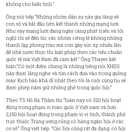
không cho biểu tình.”
Ông nói tiếp:”Những nhóm dân sự này gia tăng về
con số và bắt đầu liên kết thành những mạng lưới.
Như vậy mạng lưới đang ngày càng phát triển và tôi
nghĩ rồi sẽ đến lúc các nhóm riêng lẻ không những
thành lập phong trào mà còn gây sức ép nhiều lần
để nhà nước thực thi luật pháp theo các tiêu chuẩn
quốc tế mà Việt Nam đã cam kết.” Ông Thayer kết
luận:”Có một điểm chung là những tiếng nói XHDS
nầy được lắng nghe và tìm cách đưa vào trong guồng
máy. Kịch bản khả dĩ nhất theo tôi là cuối cùng họ sẽ
được phép nắm giữ những ghế trong quốc hội.”
Theo TS Hồ Bá Thâm thì “hiện nay có 320 hội hoạt
động trong phạm vi toàn quốc ở Việt nam và hơn
2,150 hội hoạt động trong phạm vi vi tính, thành phố
trực thuộc Trung ương cũng có hàng ngàn hội ở các
cơ sở.” Ông viết tiếp: “Các hội cũng rất đa dạng: có hội