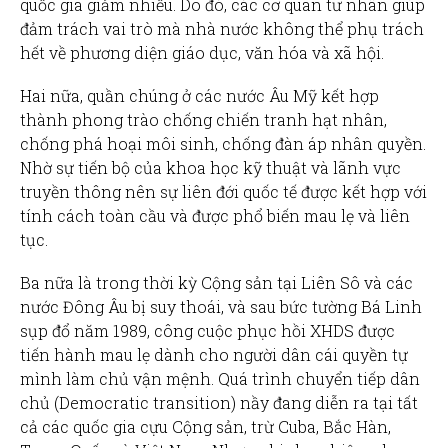
quốc gia giảm nhiều. Do đó, các cơ quan tư nhân giúp
đảm trách vai trò mà nhà nước không thể phụ trách
hết về phương diện giáo dục, văn hóa và xã hội.
Hai nữa, quần chúng ở các nước Âu Mỹ kết hợp
thành phong trào chống chiến tranh hạt nhân,
chống phá hoại môi sinh, chống đàn áp nhân quyền.
Nhờ sự tiến bộ của khoa học kỹ thuật và lãnh vực
truyền thông nên sự liên đới quốc tế được kết hợp với
tính cách toàn cầu và được phổ biến mau lẹ và liên
tục.
Ba nữa là trong thời kỳ Cộng sản tại Liên Sô và các
nước Đông Âu bị suy thoái, và sau bức tường Bá Linh
sụp đổ năm 1989, công cuộc phục hồi XHDS được
tiến hành mau lẹ dành cho người dân cái quyền tự
mình làm chủ vận mệnh. Quá trình chuyển tiếp dân
chủ (Democratic transition) nầy đang diễn ra tại tất
cả các quốc gia cựu Cộng sản, trừ Cuba, Bắc Hàn,