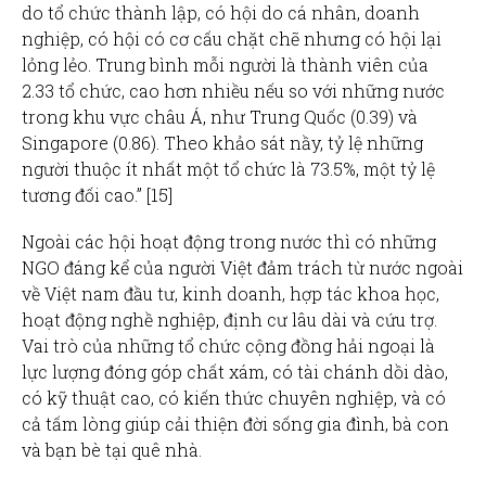
do tổ chức thành lập, có hội do cá nhân, doanh
nghiệp, có hội có cơ cấu chặt chẽ nhưng có hội lại
lỏng lẻo. Trung bình mỗi người là thành viên của
2.33 tổ chức, cao hơn nhiều nếu so với những nước
trong khu vực châu Á, như Trung Quốc (0.39) và
Singapore (0.86). Theo khảo sát nầy, tỷ lệ những
người thuộc ít nhất một tổ chức là 73.5%, một tỷ lệ
tương đối cao.” [15]
Ngoài các hội hoạt động trong nước thì có những
NGO đáng kể của người Việt đảm trách từ nước ngoài
về Việt nam đầu tư, kinh doanh, hợp tác khoa học,
hoạt động nghề nghiệp, định cư lâu dài và cứu trợ.
Vai trò của những tổ chức cộng đồng hải ngoại là
lực lượng đóng góp chất xám, có tài chánh dồi dào,
có kỹ thuật cao, có kiến thức chuyên nghiệp, và có
cả tấm lòng giúp cải thiện đời sống gia đình, bà con
và bạn bè tại quê nhà.