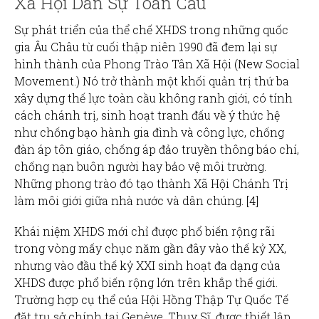
Xã Hội Dân Sự Toàn Cầu
Sự phát triển của thể chế XHDS trong những quốc
gia Âu Châu từ cuối thập niên 1990 đã đem lại sự
hình thành của Phong Trào Tân Xã Hội (New Social
Movement.) Nó trở thành một khối quản trị thứ ba
xây dựng thế lực toàn cầu không ranh giới, có tính
cách chánh trị, sinh hoạt tranh đấu về ý thức hệ
như chống bạo hành gia đình và công lực, chống
đàn áp tôn giáo, chống áp đảo truyền thông báo chí,
chống nạn buôn người hay bảo vệ môi trường.
Những phong trào đó tạo thành Xã Hội Chánh Trị
làm môi giới giữa nhà nước và dân chúng. [4]
Khái niệm XHDS mới chỉ được phổ biến rộng rãi
trong vòng mấy chục năm gần đây vào thế kỷ XX,
nhưng vào đầu thế kỷ XXI sinh hoạt đa dạng của
XHDS được phổ biến rộng lớn trên khắp thế giới.
Trường hợp cụ thể của Hội Hồng Thập Tự Quốc Tế
đặt trụ sở chính tại Genève, Thụy Sĩ, được thiết lập