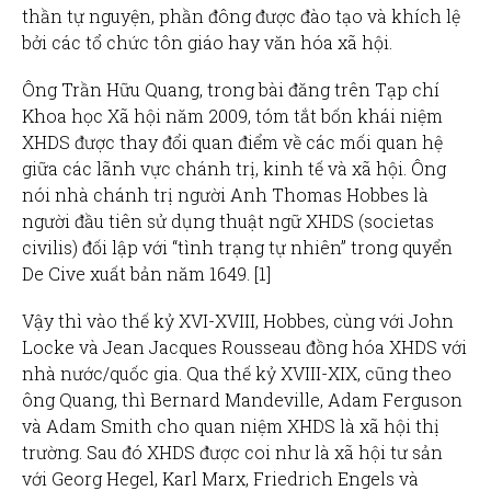
thần tự nguyện, phần đông được đào tạo và khích lệ
bởi các tổ chức tôn giáo hay văn hóa xã hội.
Ông Trần Hữu Quang, trong bài đăng trên Tạp chí
Khoa học Xã hội năm 2009, tóm tắt bốn khái niệm
XHDS được thay đổi quan điểm về các mối quan hệ
giữa các lãnh vực chánh trị, kinh tế và xã hội. Ông
nói nhà chánh trị người Anh Thomas Hobbes là
người đầu tiên sử dụng thuật ngữ XHDS (societas
civilis) đối lập với “tình trạng tự nhiên” trong quyển
De Cive xuất bản năm 1649. [1]
Vậy thì vào thế kỷ XVI-XVIII, Hobbes, cùng với John
Locke và Jean Jacques Rousseau đồng hóa XHDS với
nhà nước/quốc gia. Qua thế kỷ XVIII-XIX, cũng theo
ông Quang, thì Bernard Mandeville, Adam Ferguson
và Adam Smith cho quan niệm XHDS là xã hội thị
trường. Sau đó XHDS được coi như là xã hội tư sản
với Georg Hegel, Karl Marx, Friedrich Engels và