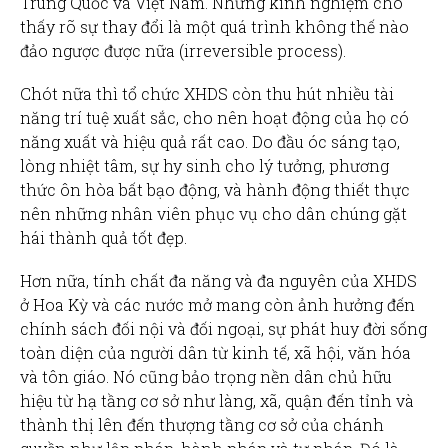
Trung Quốc và Việt Nam. Nhưng kinh nghiệm cho
thấy rõ sự thay đổi là một quá trình không thế nào
đảo ngược được nữa (irreversible process).
Chót nữa thì tổ chức XHDS còn thu hút nhiều tài
năng trí tuệ xuất sắc, cho nên hoạt động của họ có
năng xuất và hiệu quả rất cao. Do đầu óc sáng tạo,
lòng nhiệt tâm, sự hy sinh cho lý tưởng, phương
thức ôn hòa bất bạo động, và hành động thiết thực
nên những nhân viên phục vụ cho dân chúng gặt
hái thành quả tốt đẹp.
Hơn nữa, tính chất đa năng và đa nguyên của XHDS
ở Hoa Kỳ và các nước mở mang còn ảnh hưởng đến
chính sách đối nội và đối ngoại, sự phát huy đời sống
toàn diện của người dân từ kinh tế, xã hội, văn hóa
và tôn giáo. Nó cũng bảo trọng nền dân chủ hữu
hiệu từ hạ tầng cơ sở như làng, xã, quận đến tỉnh và
thành thị lên đến thượng tầng cơ sở của chánh