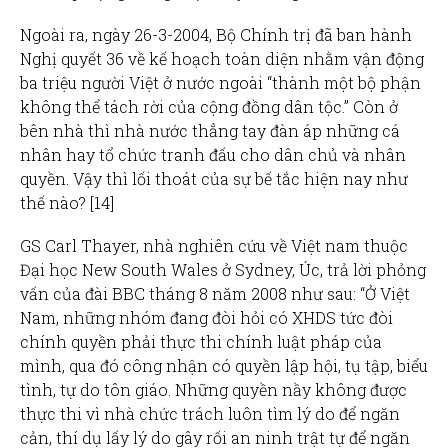
Ngoài ra, ngày 26-3-2004, Bộ Chính trị đã ban hành
Nghị quyết 36 về kế hoạch toàn diện nhằm vận động
ba triệu người Việt ở nước ngoài “thành một bộ phận
không thể tách rời của cộng đồng dân tộc.” Còn ở
bên nhà thì nhà nước thẳng tay đàn áp những cá
nhân hay tổ chức tranh đấu cho dân chủ và nhân
quyền. Vậy thì lối thoát của sự bế tắc hiện nay như
thế nào? [14]
GS Carl Thayer, nhà nghiên cứu về Việt nam thuộc
Đại học New South Wales ở Sydney, Úc, trả lời phỏng
vấn của đài BBC tháng 8 năm 2008 như sau: “Ở Việt
Nam, những nhóm đang đòi hỏi có XHDS tức đòi
chính quyền phải thực thi chính luật pháp của
mình, qua đó công nhận có quyền lập hội, tụ tập, biểu
tình, tự do tôn giáo. Những quyền nầy không được
thực thi vì nhà chức trách luôn tìm lý do để ngăn
cản, thí dụ lấy lý do gây rối an ninh trật tự để ngăn