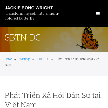
Skip
to
Transform myself into a multi-
main
colored butterfly
content
SBTN-DC
Home
→
Writings
→
SBTN-DC
→
Phát Triển Xã Hội Dân Sự tại Việt
Nam
Phát Triển Xã Hội Dân Sự tại
Việt Nam