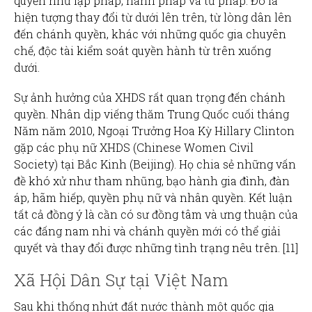
quyền như lập pháp, hành pháp và tư pháp. Đó là
hiện tượng thay đổi từ dưới lên trên, từ lòng dân lên
đến chánh quyền, khác với những quốc gia chuyên
chế, độc tài kiểm soát quyền hành từ trên xuống
dưới.
Sự ảnh hưởng của XHDS rất quan trọng đến chánh
quyền. Nhân dịp viếng thăm Trung Quốc cuối tháng
Năm năm 2010, Ngoại Trưởng Hoa Kỳ Hillary Clinton
gặp các phụ nữ XHDS (Chinese Women Civil
Society) tại Bắc Kinh (Beijing). Họ chia sẻ những vấn
đề khó xử như tham nhũng, bạo hành gia đình, đàn
áp, hãm hiếp, quyền phụ nữ và nhân quyền. Kết luận
tất cả đồng ý là cần có sư đồng tâm và ưng thuận của
các đấng nam nhi và chánh quyền mới có thể giải
quyết và thay đổi được những tình trạng nêu trên. [11]
Xã Hội Dân Sự tại Việt Nam
Sau khi thống nhứt đất nước thành một quốc gia