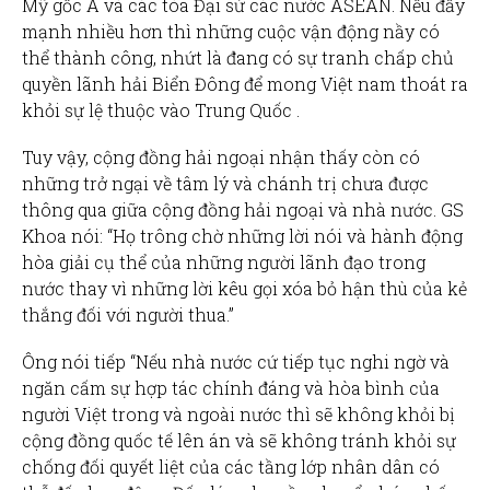
Mỹ gốc Á và các tòa Đại sứ các nước ASEAN. Nếu đẩy
mạnh nhiều hơn thì những cuộc vận động nầy có
thể thành công, nhứt là đang có sự tranh chấp chủ
quyền lãnh hải Biển Đông để mong Việt nam thoát ra
khỏi sự lệ thuộc vào Trung Quốc .
Tuy vậy, cộng đồng hải ngoại nhận thấy còn có
những trở ngại về tâm lý và chánh trị chưa được
thông qua giữa cộng đồng hải ngoại và nhà nước. GS
Khoa nói: “Họ trông chờ những lời nói và hành động
hòa giải cụ thể của những người lãnh đạo trong
nước thay vì những lời kêu gọi xóa bỏ hận thù của kẻ
thắng đối với người thua.”
Ông nói tiếp “Nếu nhà nước cứ tiếp tục nghi ngờ và
ngăn cấm sự hợp tác chính đáng và hòa bình của
người Việt trong và ngoài nước thì sẽ không khỏi bị
cộng đồng quốc tế lên án và sẽ không tránh khỏi sự
chống đối quyết liệt của các tầng lớp nhân dân có