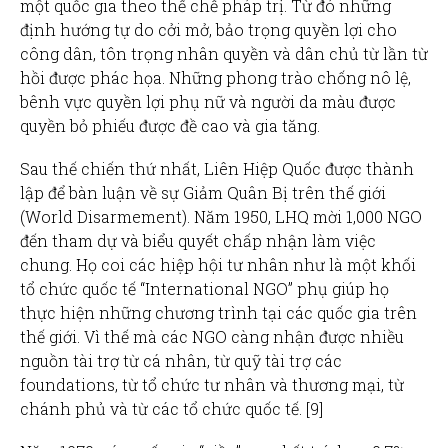
một quốc gia theo thể chế pháp trị. Từ đó những
định hướng tự do cởi mở, bảo trọng quyền lợi cho
công dân, tôn trọng nhân quyền và dân chủ từ lần từ
hồi được phác họa. Những phong trào chống nô lệ,
bênh vực quyền lợi phụ nữ và người da màu được
quyền bỏ phiếu được đề cao và gia tăng.
Sau thế chiến thứ nhất, Liên Hiệp Quốc được thành
lập để bàn luận về sự Giảm Quân Bị trên thế giới
(World Disarmement). Năm 1950, LHQ mời 1,000 NGO
đến tham dự và biểu quyết chấp nhận làm việc
chung. Họ coi các hiệp hội tư nhân như là một khối
tổ chức quốc tế “International NGO” phụ giúp họ
thực hiện những chương trình tại các quốc gia trên
thế giới. Vì thế mà các NGO càng nhận được nhiều
nguồn tài trợ từ cá nhân, từ quỹ tài trợ các
foundations, từ tổ chức tư nhân và thương mại, từ
chánh phủ và từ các tổ chức quốc tế. [9]